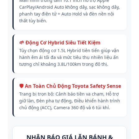
Màn hình trung tâm 10.1 inch hỗ trợ Apple
CarPlay/Android Auto không dây, sạc không dây,
phanh tay điện tử + Auto Hold và đèn nền nội
thất tùy biến.
🌱 Động Cơ Hybrid Siêu Tiết Kiệm
Tùy chọn động cơ 1.5L Hybrid tiên tiến giúp vận
hành êm ái tối đa và mức tiêu thụ nhiên liệu ấn
tượng chỉ khoảng 3.8L/100km trong đô thị.
🛡️ An Toàn Chủ Động Toyota Safety Sense
Trang bị trọn bộ: Cảnh báo tiền va chạm, Hỗ trợ
giữ làn, Đèn pha tự động, Điều khiển hành trình
chủ động (ACC), Camera 360 độ và 6 túi khí.
NHẬN BÁO GIÁ LĂN BÁNH &