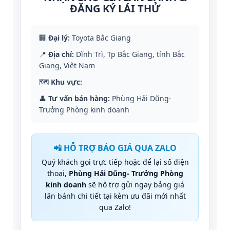
ĐĂNG KÝ LÁI THỬ
🏢
Đại lý:
Toyota Bắc Giang
📍
Địa chỉ:
Dĩnh Trì, Tp Bắc Giang, tỉnh Bắc
Giang, Việt Nam
🗺️
Khu vực:
👤
Tư vấn bán hàng:
Phùng Hải Dũng-
Trưởng Phòng kinh doanh
📲 HỖ TRỢ BÁO GIÁ QUA ZALO
Quý khách gọi trực tiếp hoặc để lại số điện
thoại,
Phùng Hải Dũng- Trưởng Phòng
kinh doanh
sẽ hỗ trợ gửi ngay bảng giá
lăn bánh chi tiết tại
kèm ưu đãi mới nhất
qua Zalo!